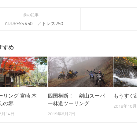
前の記事
ADDRESS V50 アドレスV50
すすめ
ーリング 宮崎 木
四国横断！ 剣山スーパ
もうすぐ
んの郷
ー林道ツーリング
2018年10月
2月14日
2019年6月7日