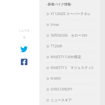
-新着バイク情報-
XT1200ZE スーパーテネレ
Vmax
シェアす
SEROW250 セロー250
る
TT250R
MAJESTY S 60th限定
MAJESTY S マジェスティS
N MAX
GYRO CANOPY
ニュースギア