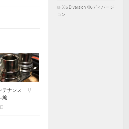
XJ6 Diversion XJ6ディバージ
ョン
ンテナンス リ
ル編
6日