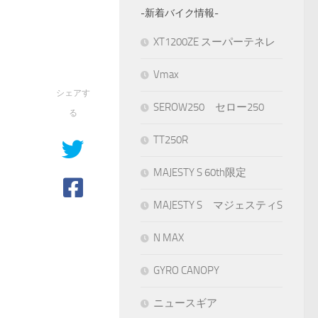
-新着バイク情報-
XT1200ZE スーパーテネレ
Vmax
シェアす
SEROW250 セロー250
る
TT250R
MAJESTY S 60th限定
MAJESTY S マジェスティS
N MAX
GYRO CANOPY
ニュースギア