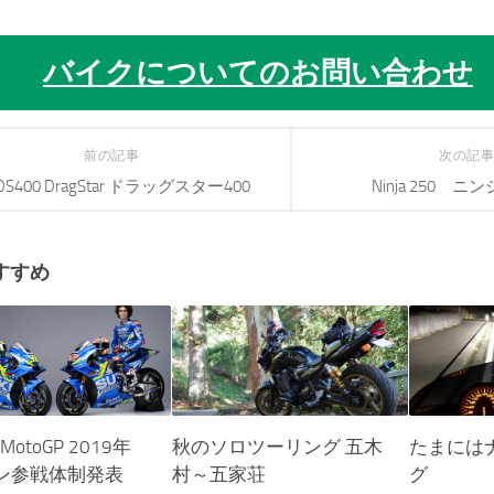
バイクについてのお問い合わせ
前の記事
次の記
DS400 DragStar ドラッグスター400
Ninja 250 ニン
すすめ
 MotoGP 2019年
秋のソロツーリング 五木
たまには
ン参戦体制発表
村～五家荘
グ