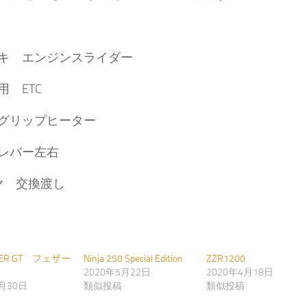
キ エンジンスライダー
用 ETC
グリップヒーター
レバー左右
ヤ 交換渡し
AZER GT フェザー
Ninja 250 Special Edition
ZZR1200
2020年5月22日
2020年4月18日
7月30日
類似投稿
類似投稿