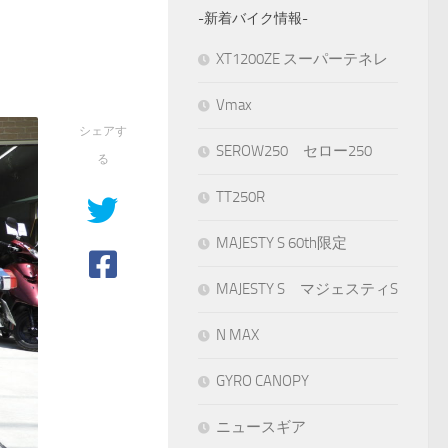
-新着バイク情報-
XT1200ZE スーパーテネレ
Vmax
シェアす
SEROW250 セロー250
る
TT250R
MAJESTY S 60th限定
MAJESTY S マジェスティS
N MAX
GYRO CANOPY
ニュースギア