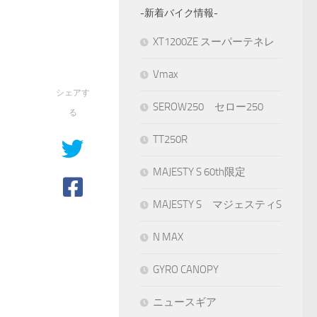
-新着バイク情報-
XT1200ZE スーパーテネレ
Vmax
シェアす
SEROW250 セロー250
る
TT250R
MAJESTY S 60th限定
MAJESTY S マジェスティS
N MAX
GYRO CANOPY
ニュースギア