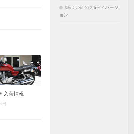
XJ6 Diversion XJ6ディバージ
ョン
車 入荷情報
11日