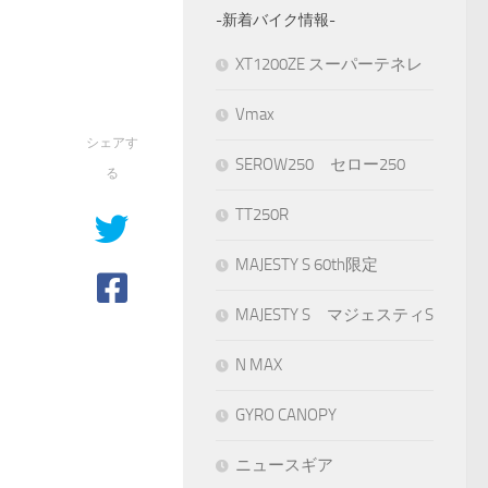
-新着バイク情報-
XT1200ZE スーパーテネレ
Vmax
シェアす
SEROW250 セロー250
る
TT250R
MAJESTY S 60th限定
MAJESTY S マジェスティS
N MAX
GYRO CANOPY
ニュースギア