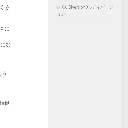
くる
XJ6 Diversion XJ6ディバージ
ョン
本に
とにな
よう
転倒