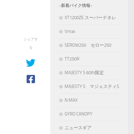
-新着バイク情報-
XT1200ZE スーパーテネレ
Vmax
シェアす
SEROW250 セロー250
る
TT250R
MAJESTY S 60th限定
MAJESTY S マジェスティS
N MAX
GYRO CANOPY
ニュースギア