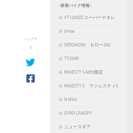
-新着バイク情報-
XT1200ZE スーパーテネレ
Vmax
シェアす
SEROW250 セロー250
る
TT250R
MAJESTY S 60th限定
MAJESTY S マジェスティS
N MAX
GYRO CANOPY
ニュースギア